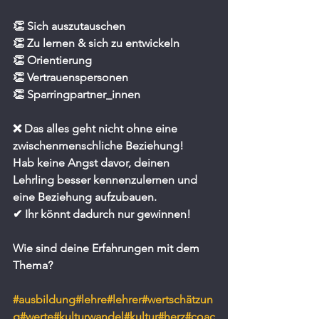
👏 Sich auszutauschen
👏 Zu lernen & sich zu entwickeln
👏 Orientierung
👏 Vertrauenspersonen
👏 Sparringpartner_innen
❌ Das alles geht nicht ohne eine 
zwischenmenschliche Beziehung!
Hab keine Angst davor, deinen 
Lehrling besser kennenzulernen und 
eine Beziehung aufzubauen.
✔ Ihr könnt dadurch nur gewinnen!
Wie sind deine Erfahrungen mit dem 
Thema?
#ausbildung
#lehre
#lehrer
#wertschätzun
g
#werte
#kulturwandel
#kultur
#herz
#coac