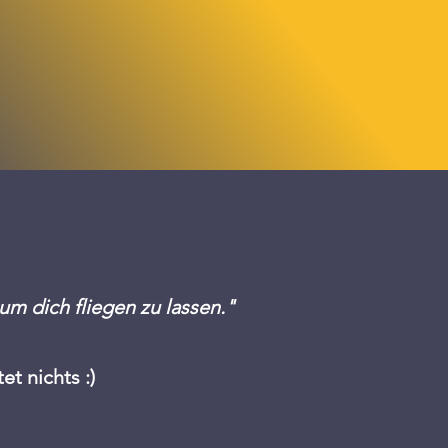
N
 um dich fliegen zu lassen."
et nichts
:)