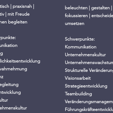
isch | praxisnah |
beleuchten | gestalten |
tiv | mit Freude
fokussieren | entscheide
en begleiten
umsetzen
punkte:
Schwerpunkte:
nikation
Kommunikation
ng
Unternehmenskultur
lichkeitsentwicklung
Unternehmenswachst
twahrnehmung
Strukturelle Veränderu
nz
Visionsarbeit
gleitung
Strategieentwicklung
twicklung
Teambuilding
ultur
Veränderungsmanagem
ehmenskultur
Führungskräfteentwickl