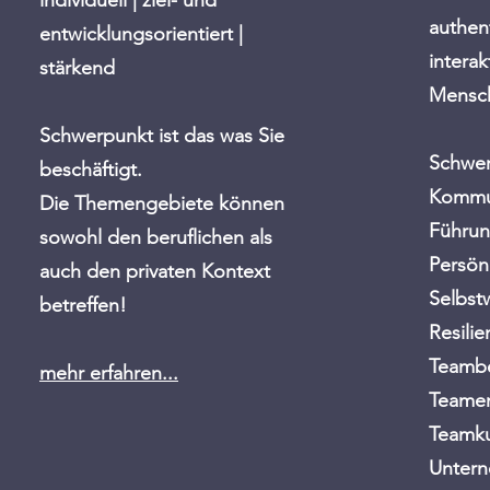
individuell
| ziel- und
authent
entwicklungsorientiert |
interak
stärkend
Mensch
Schwerpunkt ist das was Sie
Schwer
beschäftigt.
Kommu
Die Themengebiete können
Führu
sowohl den beruflichen als
Persön
auch den privaten Kontext
Selbs
betreffen!
Resilie
Teambe
mehr erfahren...
Teamen
Teamk
Untern