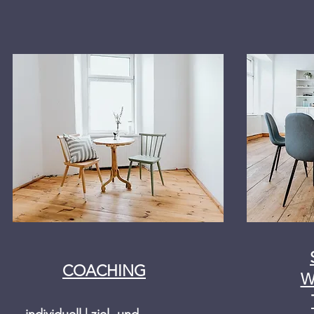
COACHING
W