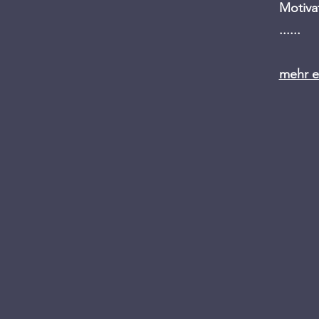
Motiva
......
mehr er