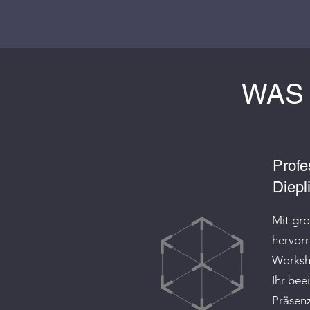
WAS 
Profe
Diepl
Mit gro
hervorr
Worksho
Ihr bee
Präsenz