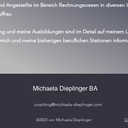
und Angestellte im Bereich Rechnungswesen in diversen
ffrau
g und meine Ausbildungen sind im Detail auf meinem Li
mich und meine bisherigen beruflichen Stationen inform
Michaela Dieplinger BA
coaching@michaela-dieplinger.com
©2023 von Michaela Dieplinger
D