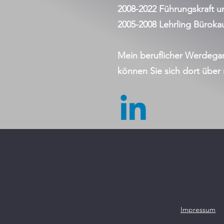
2008-2022 Führungskraft 
2005-2008 Lehrling Bürokau
Mein beruflicher Werdegan
können Sie sich dort über 
Impressum