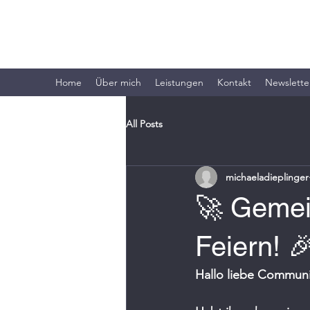
MICHAELA DIEPLINGER
Home
Über mich
Leistungen
Kontakt
Newslette
All Posts
michaeladieplinger
🚀 Gemei
Feiern! 
Hallo liebe Communi