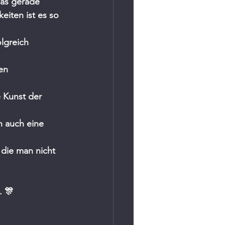
was gerade 
eiten ist es so 
lgreich 
en 
 Kunst der 
n auch eine 
 die man nicht 
 🎊 