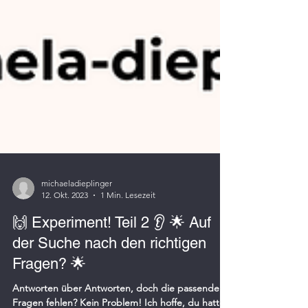
michaeladieplinger
12. Okt. 2023
1 Min. Lesezeit
🙌 Experiment! Teil 2 👂 🌟 Auf