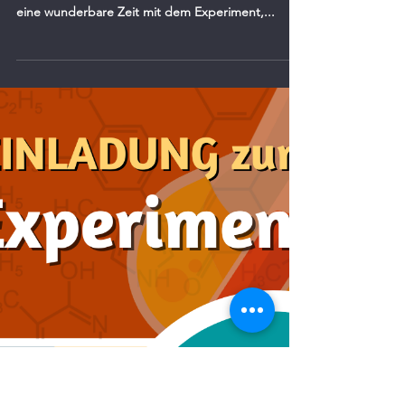
der Suche nach den richtigen
Fragen? 🌟
Antworten über Antworten, doch die passenden
Fragen fehlen? Kein Problem! Ich hoffe, du hattest
eine wunderbare Zeit mit dem Experiment,...